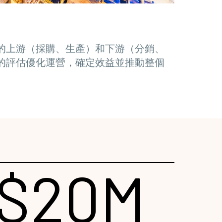
的上游（採購、生產）和下游（分銷、
的評估優化運營，確定效益並推動整個
$20M