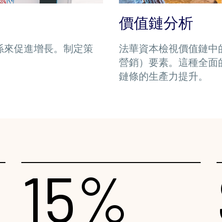
價值鏈分析
法華資本檢視價值鏈中
係來促進增長。制定策
營銷）要素。這種全面
。
鏈條的生產力提升。
15%